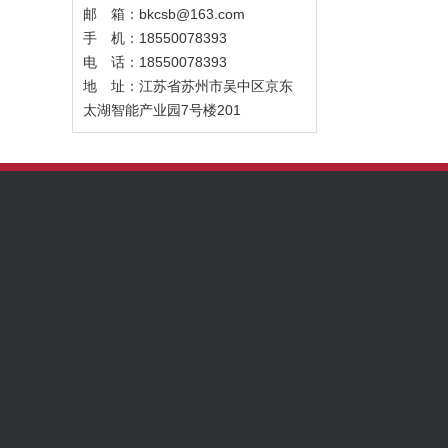
邮 箱：bkcsb@163.com
手 机：18550078393
电 话：18550078393
地 址：江苏省苏州市吴中区京东
太湖智能产业园7号楼201
关于我们
产品中心
行业解决方案